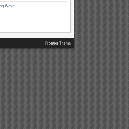
ong Ways
e
Frontier Theme