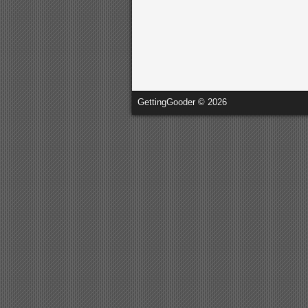
GettingGooder © 2026