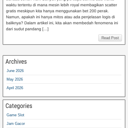
waktu tertentu di mana mesin lebih royal membagikan scatter
gratis meskipun kita hanya menggunakan bet 200 perak.
Namun, apakah ini hanya mitos atau ada penjelasan logis di
baliknya? Dalam artikel ini, kita akan membedah fenomena ini
dari sudut pandang […]
Read Post
Archives
June 2026
May 2026
April 2026
Categories
Game Slot
Jam Gacor