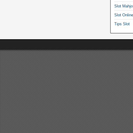
Slot Mahj
Slot Onlin
Tips Slot