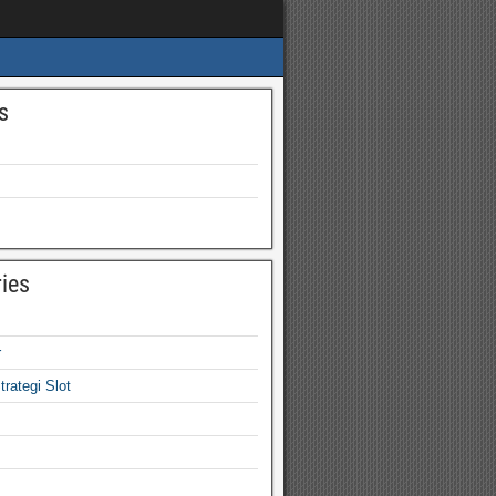
s
ies
r
rategi Slot