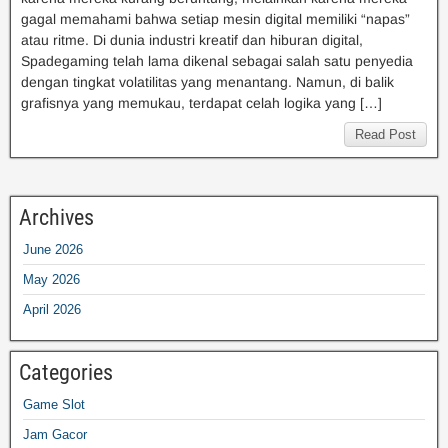
gagal memahami bahwa setiap mesin digital memiliki “napas”
atau ritme. Di dunia industri kreatif dan hiburan digital,
Spadegaming telah lama dikenal sebagai salah satu penyedia
dengan tingkat volatilitas yang menantang. Namun, di balik
grafisnya yang memukau, terdapat celah logika yang […]
Read Post
Archives
June 2026
May 2026
April 2026
Categories
Game Slot
Jam Gacor