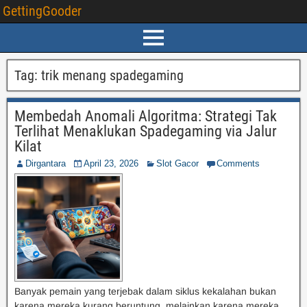
GettingGooder
Tag:
trik menang spadegaming
Membedah Anomali Algoritma: Strategi Tak
Terlihat Menaklukan Spadegaming via Jalur
Kilat
Dirgantara
April 23, 2026
Slot Gacor
Comments
Banyak pemain yang terjebak dalam siklus kekalahan bukan
karena mereka kurang beruntung, melainkan karena mereka