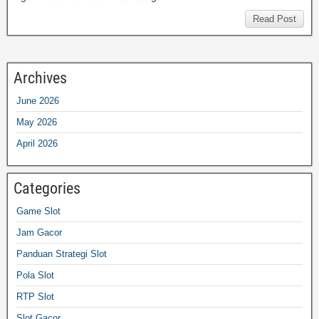
Read Post
Archives
June 2026
May 2026
April 2026
Categories
Game Slot
Jam Gacor
Panduan Strategi Slot
Pola Slot
RTP Slot
Slot Gacor