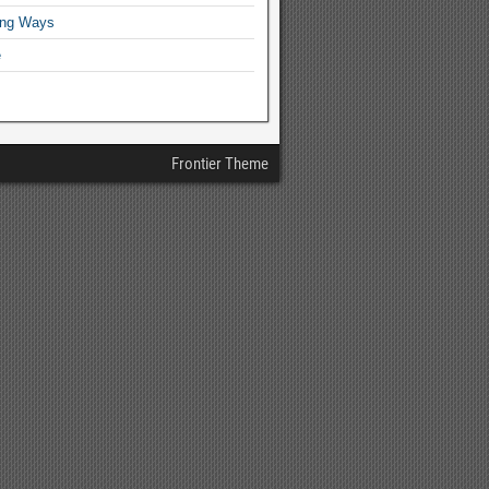
ong Ways
e
Frontier Theme