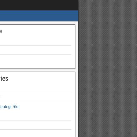
s
ies
r
rategi Slot