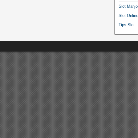
Slot Mahj
Slot Onlin
Tips Slot