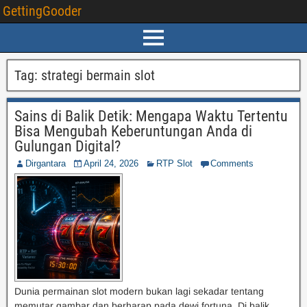
GettingGooder
Tag:
strategi bermain slot
Sains di Balik Detik: Mengapa Waktu Tertentu
Bisa Mengubah Keberuntungan Anda di
Gulungan Digital?
Dirgantara
April 24, 2026
RTP Slot
Comments
Dunia permainan slot modern bukan lagi sekadar tentang
memutar gambar dan berharap pada dewi fortuna. Di balik