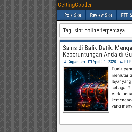
GettingGooder
Pola Slot
Review Slot
RTP S
Tag:
slot online terpercaya
Sains di Balik Detik: Men
Keberuntungan Anda di Gul
Dirgantara
April 24, 2026
RTP 
Dunia perm
memutar ga
layar yang
sebagai R
Anda berta
kemenangan
yang menye