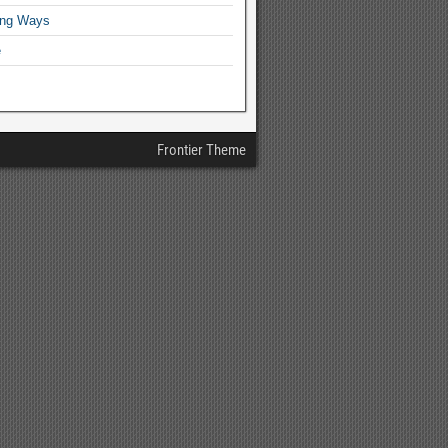
ong Ways
e
Frontier Theme