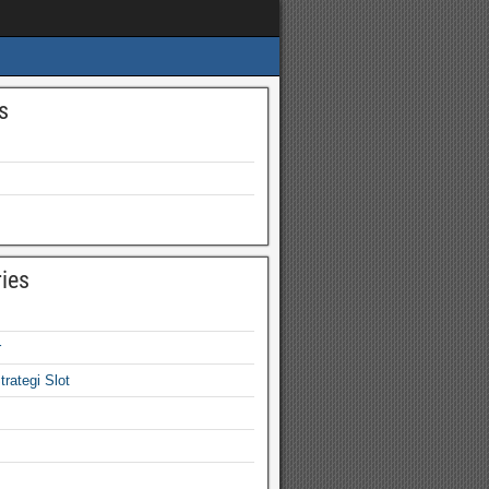
s
ies
r
rategi Slot