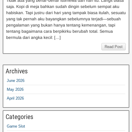
Tidak ada yang benar-benar istimewa dari hari itu. Langit biasa
saja. Kopi di meja bahkan sudah dingin sebelum sempat aku
habiskan. Tapi justru dari hari yang tampak biasa itulah, sesuatu
yang tak pernah aku bayangkan sebelumnya terjadi—sebuah
pengalaman yang bukan hanya tentang kemenangan, tapi
tentang bagaimana cara berpikirku berubah total. Semua
bermula dari angka kecil: […]
Read Post
Archives
June 2026
May 2026
April 2026
Categories
Game Slot