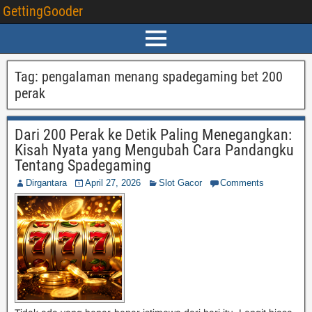
GettingGooder
Tag:
pengalaman menang spadegaming bet 200
perak
Dari 200 Perak ke Detik Paling Menegangkan:
Kisah Nyata yang Mengubah Cara Pandangku
Tentang Spadegaming
Dirgantara
April 27, 2026
Slot Gacor
Comments