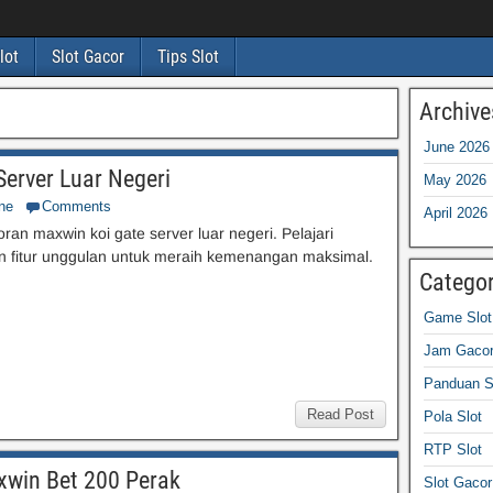
lot
Slot Gacor
Tips Slot
Archive
June 2026
erver Luar Negeri
May 2026
ine
Comments
April 2026
oran maxwin koi gate server luar negeri. Pelajari
an fitur unggulan untuk meraih kemenangan maksimal.
Categor
Game Slot
Jam Gaco
Panduan St
Read Post
Pola Slot
RTP Slot
xwin Bet 200 Perak
Slot Gacor