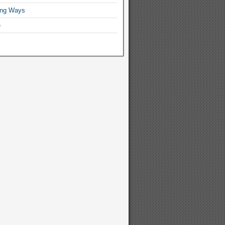
ong Ways
e