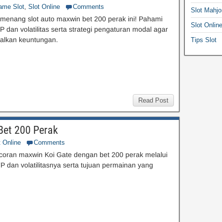
ame Slot
,
Slot Online
Comments
Slot Mahj
 menang slot auto maxwin bet 200 perak ini! Pahami
Slot Onlin
 dan volatilitas serta strategi pengaturan modal agar
lkan keuntungan.
Tips Slot
Read Post
Bet 200 Perak
t Online
Comments
ocoran maxwin Koi Gate dengan bet 200 perak melalui
TP dan volatilitasnya serta tujuan permainan yang