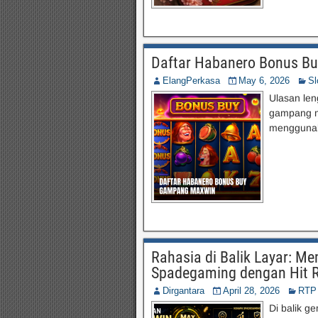
Daftar Habanero Bonus B
ElangPerkasa
May 6, 2026
Sl
Ulasan len
gampang m
menggunaka
Rahasia di Balik Layar: 
Spadegaming dengan Hit R
Dirgantara
April 28, 2026
RTP 
Di balik ge