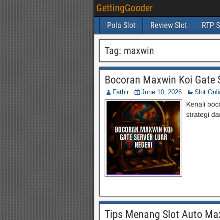
GettingGooder
Pola Slot
Review Slot
RTP S
Tag:
maxwin
Bocoran Maxwin Koi Gate S
Fathir
June 10, 2026
Slot Onl
Kenali boc
strategi d
Tips Menang Slot Auto Ma