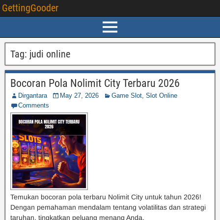
GettingGooder
Tag:
judi online
Bocoran Pola Nolimit City Terbaru 2026
Dirgantara
May 27, 2026
Game Slot
,
Slot Online
Comments
Temukan bocoran pola terbaru Nolimit City untuk tahun 2026!
Dengan pemahaman mendalam tentang volatilitas dan strategi
taruhan, tingkatkan peluang menang Anda.