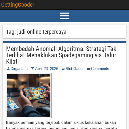
GettingGooder
Tag:
judi online terpercaya
Membedah Anomali Algoritma: Strategi Tak
Terlihat Menaklukan Spadegaming via Jalur
Kilat
Dirgantara
April 23, 2026
Slot Gacor
Comments
Banyak pemain yang terjebak dalam siklus kekalahan bukan
karena mereka kurang beruntung, melainkan karena mereka