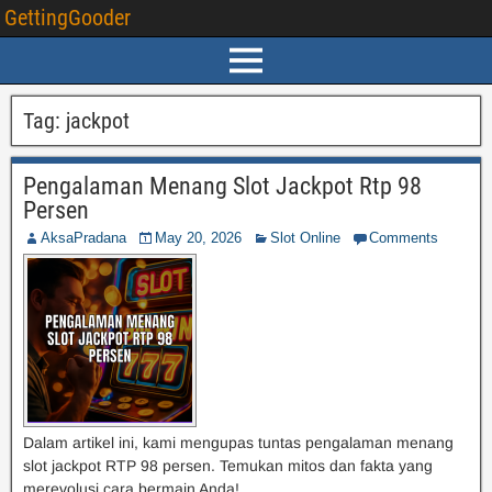
GettingGooder
Tag:
jackpot
Pengalaman Menang Slot Jackpot Rtp 98
Persen
AksaPradana
May 20, 2026
Slot Online
Comments
Dalam artikel ini, kami mengupas tuntas pengalaman menang
slot jackpot RTP 98 persen. Temukan mitos dan fakta yang
merevolusi cara bermain Anda!