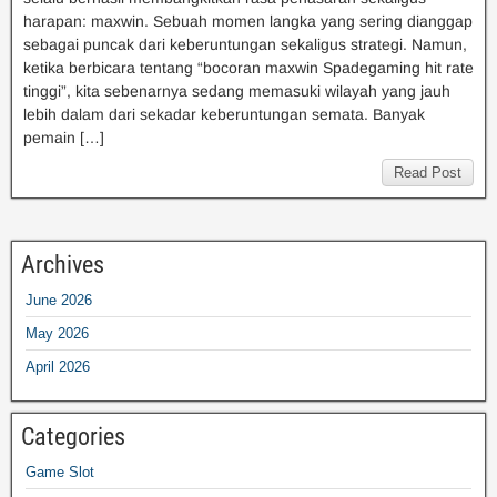
harapan: maxwin. Sebuah momen langka yang sering dianggap
sebagai puncak dari keberuntungan sekaligus strategi. Namun,
ketika berbicara tentang “bocoran maxwin Spadegaming hit rate
tinggi”, kita sebenarnya sedang memasuki wilayah yang jauh
lebih dalam dari sekadar keberuntungan semata. Banyak
pemain […]
Read Post
Archives
June 2026
May 2026
April 2026
Categories
Game Slot